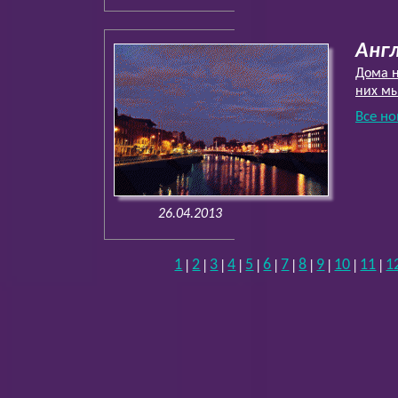
Англ
Дома н
них м
Все но
26.04.2013
1
2
3
4
5
6
7
8
9
10
11
1
|
|
|
|
|
|
|
|
|
|
|