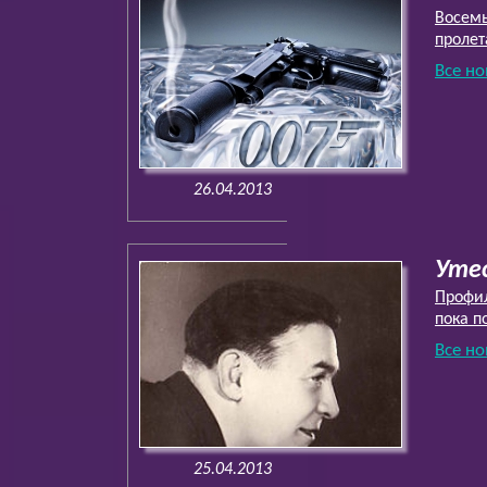
Восемь
пролет
Все но
26.04.2013
Уте
Профил
пока п
Все но
25.04.2013