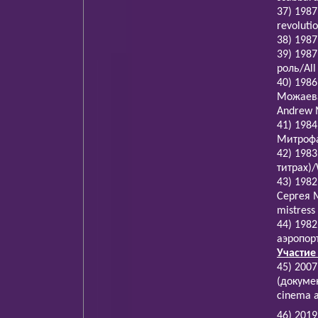
37) 198
revolutio
38) 1987
39) 198
роль/All 
40) 198
Можаева/
Andrew 
41) 198
Митрофан
42) 1983
титрах)/W
43) 198
Сергея М
mistress
44) 1982
аэропорт
Участие
45) 200
(докумен
cinema a
46) 201