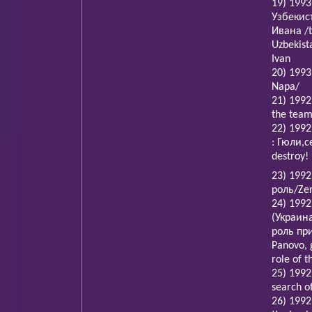
19) 199
Узбекис
Ивана /t
Uzbekist
Ivan
20) 1993
Napa/
21) 199
the team
22) 1992
: Гюли,с
destroy! 
23) 1992
роль/Zer
24) 1992
(Украина
роль при
Panovo, 
role of t
25) 1992
search o
26) 1992