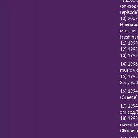
9) 2003 
(эпизод)
(episode
10) 200
Никодим
матери |
freshman
11) 1999
12) 1998
13) 1998
14) 199
music vi
15) 1995
Song (СШ
16) 1994
(Greece)
17) 199
эпизод/S
18) 1993
novembe
(Финлян