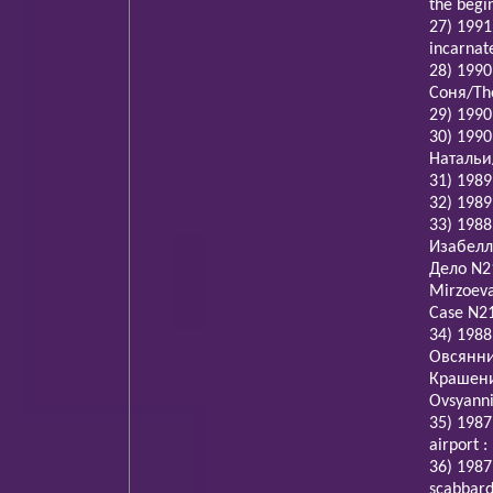
the begi
27) 1991
incarnat
28) 199
Соня/The
29) 199
30) 199
Натальи/
31) 1989
32) 1989
33) 1988
Изабелл
Дело N21
Mirzoeva
Case N2
34) 198
Овсянни
Крашенин
Ovsyanni
35) 1987
airport :
36) 198
scabbar