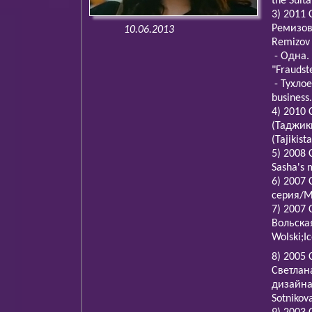
the Sult
3) 2011
Ремизова
10.06.2013
Remizov
- Одна.
"Fraudste
- Тухлое
business.
4) 2010
(Таджики
(Tajikist
5) 2008
Sasha's
6) 2007 
серия/Ma
7) 2007
Вольская
Wolski;Ic
8) 2005 
Светлан
дизайна/
Sotnikov