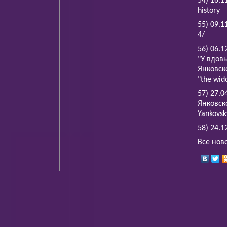
54) 16.1
history
55) 09.1
4/
56) 06.
"У вдов
Янковско
"the wid
57) 27.
Янковско
Yankovsk
58) 24.
Все нов