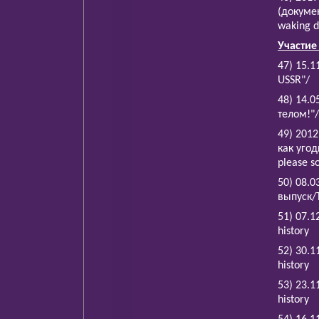
(докумен
waking 
Участие
47) 15.1
USSR"/
48) 14.
телом!"/
49) 201
как угод
please so
50) 08.
выпуск/T
51) 07.1
history
52) 30.1
history
53) 23.1
history