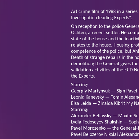
Art crime film of 1988 in a series 
Investigation leading Experts".
On reception to the police Gene
Ochten, a recent settler. He comp
state of the house and the inacti
relates to the house. Housing pro
competence of the police, but Ah
Death of strange repairs in the h
demolition; the General gives the 
validation activities of the ECD N
the Experts.
Starring:
Georgiy Martynyuk — Sign Pavel 
Leonid Kanevsky — Tomin Alexan
Elsa Leida — Zinaida Kibrit My 
Starring:
Alexander Beliavsky — Maxim Se
Lydia Fedoseyev-Shukshin — Soph
Pavel Morozenko — the General-t
Pavel Belozerov Nikolai Aleksandr