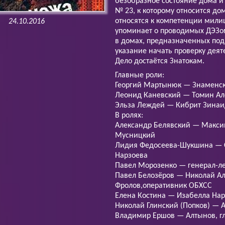
безобразное состояние дома и
№ 23, к которому относится д
относятся к компетенции мили
24.10.2016
упоминает о проводимых ДЭЗо
в домах, предназначенных под 
указание начать проверку деят
Дело достаётся Знатокам.
Главные роли:
Георгий Мартынюк — Знаменск
Леонид Каневский — Томин Ал
Эльза Леждей — Кибрит Зинаи
В ролях:
Александр Белявский — Макс
Мусницкий
Лидия Федосеева-Шукшина — 
Нарзоева
Павел Морозенко — генерал-л
Павел Белозёров — Николай А
Фролов,оперативник ОБХСС
Елена Костина — Изабелла Нар
Николай Глинский (Попков) — 
Владимир Ершов — Алтынов, г