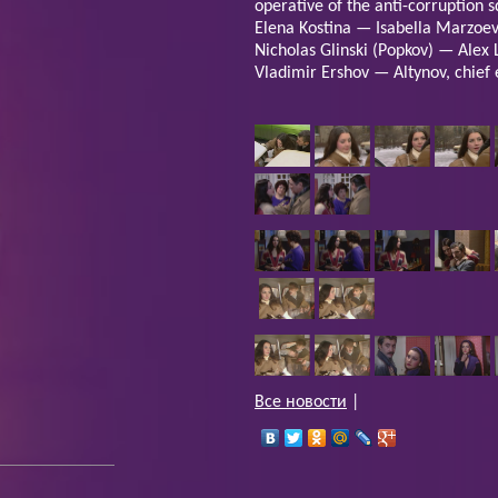
operative of the anti-corruption 
Elena Kostina — Isabella Marzoe
Nicholas Glinski (Popkov) — Alex
Vladimir Ershov — Altynov, chief
Все новости
|