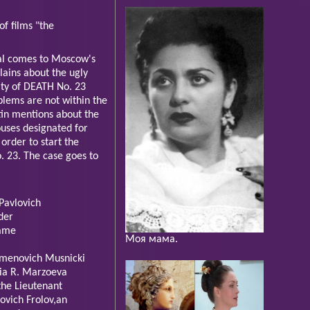
of films "the
ral comes to Moscow's
lains about the ugly
vity of DEATH No. 23
blems are not within the
tin mentions about the
ouses designated for
order to start the
o. 23. The case goes to
Pavlovich
der
Name
Моя мама.
menovich Musnicki
ia R. Marzoeva
he Lieutenant
ovich Frolov,an