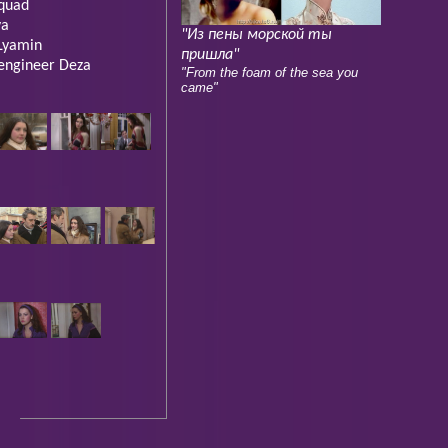
squad
va
"Из пены морской ты
 Lyamin
пришла"
 engineer Deza
"From the foam of the sea you
came"