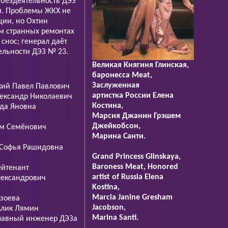
 бездеятельность ДЭЗ
ом. Проблемы ЖКХ не
ции, но Охтин
м странных ремонтах
снос; генерал даёт
ельности ДЭЗ № 23.
Великая Княгиня Глинская,
баронесса Meat,
Заслуженная
ий Павел Павлович
артистка России Елена
ександр Николаевич
Костина,
да Яновна
Марсия Джанин Грэшем
Джейкобсон,
им Семёнович
Марина Санти.
Софья Рашидовна
Grand Princess Glinskaya,
Baroness Meat, Honored
ейтенант
artist of Russia Elena
лександрович
Kostina,
Marcia Janine Gresham
зоева
Jacobson,
Алик Лямин
Marina Santi.
лавный инженер ДЭЗа