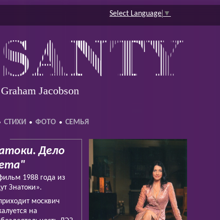
Select Language
▼
e Graham Jacobson
СТИХИ
ФОТО
СЕМЬЯ
атоки. Дело
тета"
фильм 1988 года из
ут Знатоки».
приходит москвич
жалуется на