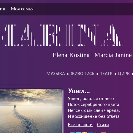
ция
Моя семья
Elena Kostina | Marcia Janin
МУЗЫКА
ЖИВОПИСЬ
ТЕАТР
ЦИРК
Ушел...
У
шел , остался от него
Поток серебряного цвета,
Неясных мыслей череда,
И восхищенье без ответа
Все новости
|
Стихи